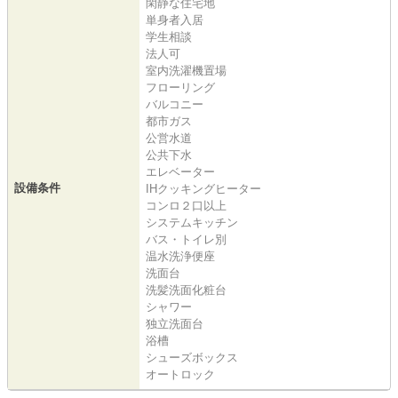
閑静な住宅地
単身者入居
学生相談
法人可
室内洗濯機置場
フローリング
バルコニー
都市ガス
公営水道
公共下水
エレベーター
設備条件
IHクッキングヒーター
コンロ２口以上
システムキッチン
バス・トイレ別
温水洗浄便座
洗面台
洗髪洗面化粧台
シャワー
独立洗面台
浴槽
シューズボックス
オートロック