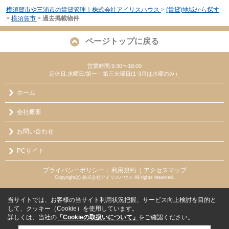
横須賀市や三浦市の賃貸管理｜株式会社アイリスハウス
>
(賃貸)地域から探す
>
横須賀市
>
過去掲載物件
ページトップに戻る
営業時間:9:30〜18:00
定休日:水曜日/第一・第三火曜日(1-3月は水曜のみ）
ホーム
会社概要
お問い合わせ
PCサイト
プライバシーポリシー
利用規約
｜アクセスマップ
｜
Copyright(c) 株式会社アイリスハウス All rights reserved.
当サイトでは、お客様の当サイト利用状況把握、サービス向上検討を目的と
して、クッキー（Cookie）を使用しています。
詳しくは、当社の
「Cookieの取扱いについて」
をご確認ください。