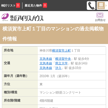
0
0
検討リスト
最近見た物件
お問合せ
横須賀市上町１丁目のマンションの過去掲載物
件情報
所在地
神奈川県
横須賀市
上町
１丁目
京急本線
「
横須賀中央
」駅 徒歩4分
交通
京急本線
「
県立大学
」駅 徒歩14分
京急本線
「
汐入
」駅 徒歩15分
築年月（築年数）
2010年 1月（築16年）
方位
東
種別/構造
マンション/鉄筋コンクリート
所在階/階建
4階/6階建