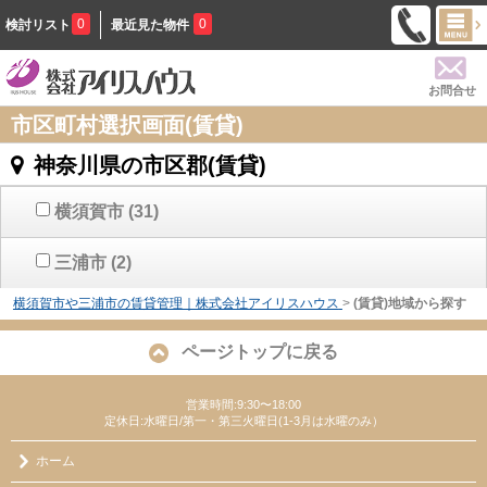
0
0
検討リスト
最近見た物件
お問合せ
市区町村選択画面(賃貸)
神奈川県の市区郡(賃貸)
横須賀市
(31)
三浦市
(2)
横須賀市や三浦市の賃貸管理｜株式会社アイリスハウス
>
(賃貸)地域から探す
ページトップに戻る
営業時間:9:30〜18:00
定休日:水曜日/第一・第三火曜日(1-3月は水曜のみ）
ホーム