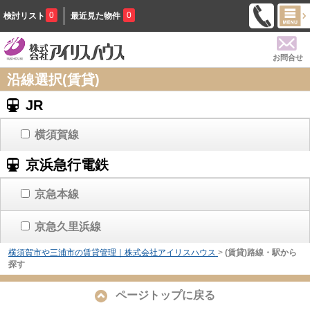
0
0
検討リスト
最近見た物件
お問合せ
沿線選択(賃貸)
JR
横須賀線
京浜急行電鉄
京急本線
京急久里浜線
横須賀市や三浦市の賃貸管理｜株式会社アイリスハウス
>
(賃貸)路線・駅から
探す
ページトップに戻る