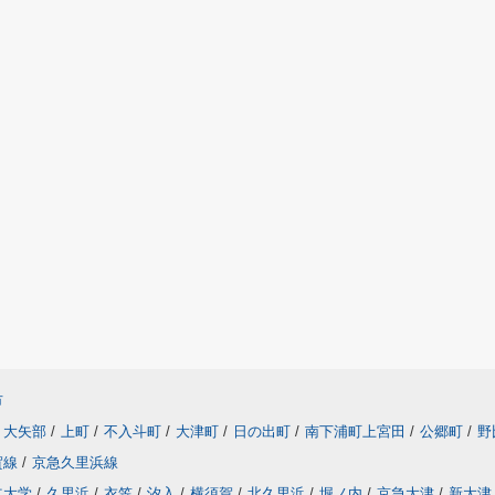
市
大矢部
/
上町
/
不入斗町
/
大津町
/
日の出町
/
南下浦町上宮田
/
公郷町
/
野
賀線
/
京急久里浜線
立大学
/
久里浜
/
衣笠
/
汐入
/
横須賀
/
北久里浜
/
堀ノ内
/
京急大津
/
新大津