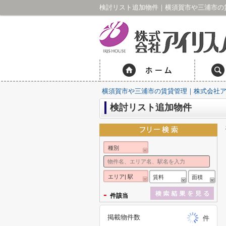
検討リスト追加物件｜横須賀市や三浦市の
横須賀市や三浦市の賃貸管理｜株式会社
検討リスト追加物件
種別
エリア| 駅
賃料
面積
-
件該当
掲載物件数
件