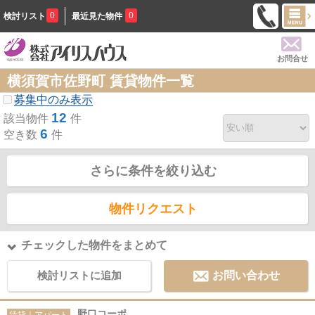
0
0
検討リスト
最近見た物件
お問合せ
横須賀市佐野町 賃貸物件一覧
募集中のみ表示
12
該当物件
件
6
空き数
件
さらに条件を絞り込む
物件リクエスト
チェックした物件をまとめて
検討リストに追加
お問い合わせ
野口コーポ
賃貸｜アパート