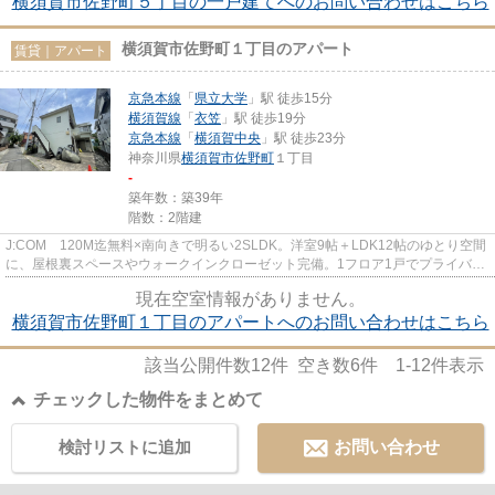
横須賀市佐野町５丁目の一戸建てへのお問い合わせはこちら
横須賀市佐野町１丁目のアパート
賃貸｜アパート
京急本線
「
県立大学
」駅 徒歩15分
横須賀線
「
衣笠
」駅 徒歩19分
京急本線
「
横須賀中央
」駅 徒歩23分
神奈川県
横須賀市
佐野町
１丁目
-
築年数：築39年
階数：2階建
J:COM 120M迄無料×南向きで明るい2SLDK。洋室9帖＋LDK12帖のゆとり空間
に、屋根裏スペースやウォークインクローゼット完備。1フロア1戸でプライバシ
ー性も良好。
現在空室情報がありません。
横須賀市佐野町１丁目のアパートへのお問い合わせはこちら
該当公開件数
12
件 空き数
6
件
1-12
件表示
チェックした物件をまとめて
検討リストに追加
お問い合わせ