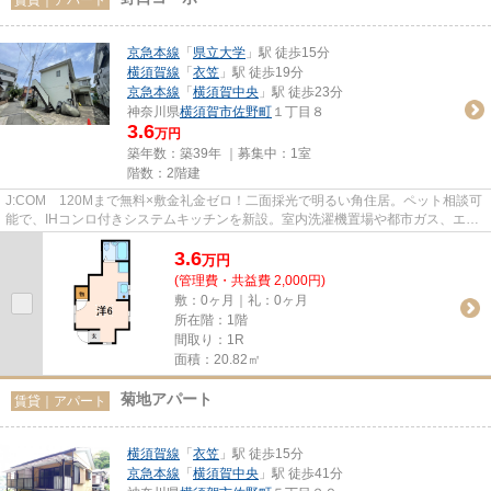
京急本線
「
県立大学
」駅 徒歩15分
横須賀線
「
衣笠
」駅 徒歩19分
京急本線
「
横須賀中央
」駅 徒歩23分
神奈川県
横須賀市
佐野町
１丁目８
3.6
万円
築年数：築39年 ｜募集中：
1室
階数：2階建
J:COM 120Mまで無料×敷金礼金ゼロ！二面採光で明るい角住居。ペット相談可
能で、IHコンロ付きシステムキッチンを新設。室内洗濯機置場や都市ガス、エア
コン・雨戸も備えた暮らしやす...
3.6
万
円
(管理費・共益費 2,000円)
敷：0ヶ月｜礼：0ヶ月
所在階：1階
間取り：1R
面積：20.82㎡
菊地アパート
賃貸｜アパート
横須賀線
「
衣笠
」駅 徒歩15分
京急本線
「
横須賀中央
」駅 徒歩41分