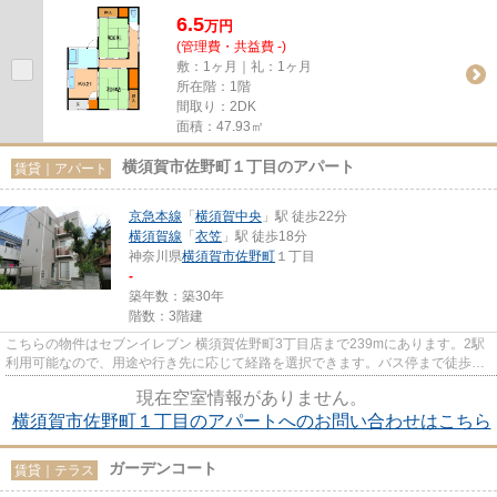
の場合は6万円です。
6.5
万
円
(管理費・共益費 -)
敷：1ヶ月｜礼：1ヶ月
所在階：1階
間取り：2DK
面積：47.93㎡
横須賀市佐野町１丁目のアパート
賃貸｜アパート
京急本線
「
横須賀中央
」駅 徒歩22分
横須賀線
「
衣笠
」駅 徒歩18分
神奈川県
横須賀市
佐野町
１丁目
-
築年数：築30年
階数：3階建
こちらの物件はセブンイレブン 横須賀佐野町3丁目店まで239mにあります。2駅
利用可能なので、用途や行き先に応じて経路を選択できます。バス停まで徒歩3
分以内の立地となっていて、バ...
現在空室情報がありません。
横須賀市佐野町１丁目のアパートへのお問い合わせはこちら
ガーデンコート
賃貸｜テラス