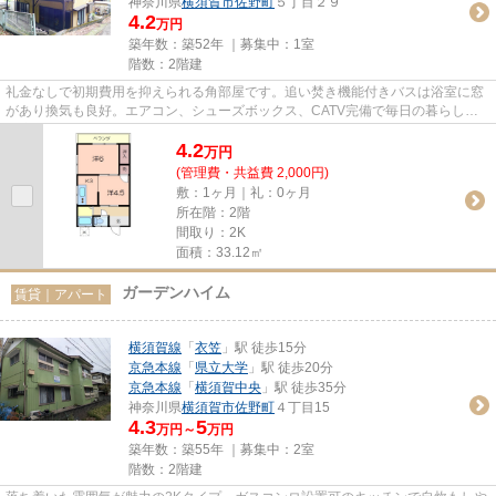
神奈川県
横須賀市
佐野町
５丁目２９
4.2
万円
築年数：築52年 ｜募集中：
1室
階数：2階建
礼金なしで初期費用を抑えられる角部屋です。追い焚き機能付きバスは浴室に窓
があり換気も良好。エアコン、シューズボックス、CATV完備で毎日の暮らしを
快適にサポートします。
4.2
万
円
(管理費・共益費 2,000円)
敷：1ヶ月｜礼：0ヶ月
所在階：2階
間取り：2K
面積：33.12㎡
ガーデンハイム
賃貸｜アパート
横須賀線
「
衣笠
」駅 徒歩15分
京急本線
「
県立大学
」駅 徒歩20分
京急本線
「
横須賀中央
」駅 徒歩35分
神奈川県
横須賀市
佐野町
４丁目15
4.3
5
万円～
万円
築年数：築55年 ｜募集中：
2室
階数：2階建