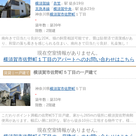
横須賀線
「
衣笠
」駅 徒歩19分
京急本線
「
横須賀中央
」駅 徒歩23分
神奈川県
横須賀市
佐野町
１丁目
-
築年数：築39年
階数：2階建
南向きで日当たり良好な2DK。猫の飼育相談可能です。畳は貼替済で清潔感があ
り、和室の落ち着きを感じられる住まい。南向きで日当たり良好、礼金無し！
現在空室情報がありません。
横須賀市佐野町１丁目のアパートへのお問い合わせはこちら
横須賀市佐野町５丁目の一戸建て
賃貸｜一戸建て
神奈川県
横須賀市
佐野町
５丁目
-
築年数：築33年
階数：2階建
こだわりポイント満載の佐野町5丁目戸建。家から265mの場所に横須賀佐野南郵
便局があります。幅広い層に好評な、駅から徒歩10分に立地する物件です。様々
な場所へのアクセスがしやすく...
現在空室情報がありません。