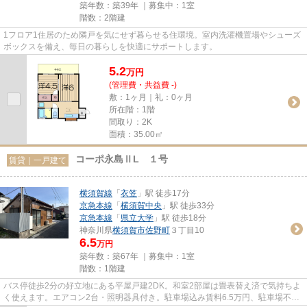
築年数：築39年 ｜募集中：
1室
階数：2階建
1フロア1住居のため隣戸を気にせず暮らせる住環境。室内洗濯機置場やシューズ
ボックスを備え、毎日の暮らしを快適にサポートします。
5.2
万
円
(管理費・共益費 -)
敷：1ヶ月｜礼：0ヶ月
所在階：1階
間取り：2K
面積：35.00㎡
コーポ永島ⅡL １号
賃貸｜一戸建て
横須賀線
「
衣笠
」駅 徒歩17分
京急本線
「
横須賀中央
」駅 徒歩33分
京急本線
「
県立大学
」駅 徒歩18分
神奈川県
横須賀市
佐野町
３丁目10
6.5
万円
築年数：築67年 ｜募集中：
1室
階数：1階建
バス停徒歩2分の好立地にある平屋戸建2DK。和室2部屋は畳表替え済で気持ちよ
く使えます。エアコン2台・照明器具付き。駐車場込み賃料6.5万円、駐車場不要