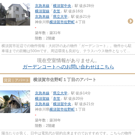
京急本線
「
横須賀中央
」駅 徒歩28分
横須賀線
「
衣笠
」駅 徒歩16分
京急本線
「
県立大学
」駅 徒歩21分
神奈川県
横須賀市
佐野町
４丁目
-
築年数：築31年
階数：2階建
横須賀市近辺での物件情報：大好評のあの物件「ガーデンコート」。物件から駐
車場までの距離は500mです。周辺環境も良好な、テラスハウス物件となってお
り、好評です。物件のタイプは...
現在空室情報がありません。
ガーデンコートへのお問い合わせはこちら
横須賀市佐野町１丁目のアパート
賃貸｜アパート
京急本線
「
県立大学
」駅 徒歩14分
横須賀線
「
衣笠
」駅 徒歩20分
京急本線
「
横須賀中央
」駅 徒歩21分
神奈川県
横須賀市
佐野町
１丁目
-
築年数：築38年
階数：2階建
陽当たりが良く、日中は電気代が節約出来ますのでおすすめです。こちらの物件