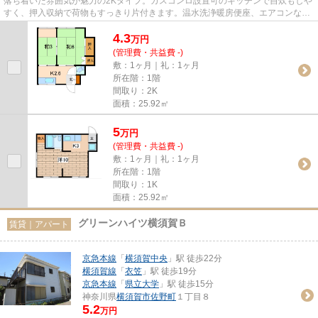
落ち着いた雰囲気が魅力の2Kタイプ。ガスコンロ設置可のキッチンで自炊もしや
すく、押入収納で荷物もすっきり片付きます。温水洗浄暖房便座、エアコンな
ど、快適に暮らせる設備も整っ...
4.3
万
円
(管理費・共益費 -)
敷：1ヶ月｜礼：1ヶ月
所在階：1階
間取り：2K
面積：25.92㎡
5
万
円
(管理費・共益費 -)
敷：1ヶ月｜礼：1ヶ月
所在階：1階
間取り：1K
面積：25.92㎡
グリーンハイツ横須賀Ｂ
賃貸｜アパート
京急本線
「
横須賀中央
」駅 徒歩22分
横須賀線
「
衣笠
」駅 徒歩19分
京急本線
「
県立大学
」駅 徒歩15分
神奈川県
横須賀市
佐野町
１丁目８
5.2
万円