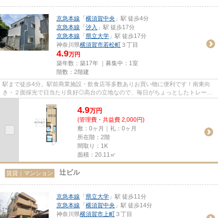
京急本線
「
横須賀中央
」駅 徒歩4分
京急本線
「
汐入
」駅 徒歩17分
京急本線
「
県立大学
」駅 徒歩17分
神奈川県
横須賀市
若松町
３丁目
4.9
万円
築年数：築17年 ｜募集中：
1室
階数：2階建
駅まで徒歩4分。駅前商業施設・飲食店等多数ありお買い物に便利です！南東向
き・２面採光で日当たり良好◎高台の立地なので、毎日がちょっとしたトレーニ
ング！健脚なあなたに♪健康志向...
4.9
万
円
(管理費・共益費 2,000円)
敷：0ヶ月｜礼：0ヶ月
所在階：2階
間取り：1K
面積：20.11㎡
辻ビル
賃貸｜マンション
京急本線
「
県立大学
」駅 徒歩11分
京急本線
「
横須賀中央
」駅 徒歩14分
神奈川県
横須賀市
上町
３丁目