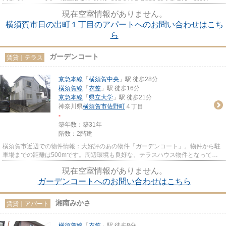
ートをお探しの方、ぜひお問い...
現在空室情報がありません。
横須賀市日の出町１丁目のアパートへのお問い合わせはこち
ら
ガーデンコート
賃貸｜テラス
京急本線
「
横須賀中央
」駅 徒歩28分
横須賀線
「
衣笠
」駅 徒歩16分
京急本線
「
県立大学
」駅 徒歩21分
神奈川県
横須賀市
佐野町
４丁目
-
築年数：築31年
階数：2階建
横須賀市近辺での物件情報：大好評のあの物件「ガーデンコート」。物件から駐
車場までの距離は500mです。周辺環境も良好な、テラスハウス物件となってお
り、好評です。物件のタイプは...
現在空室情報がありません。
ガーデンコートへのお問い合わせはこちら
湘南みかさ
賃貸｜アパート
横須賀線
「
衣笠
」駅 徒歩8分