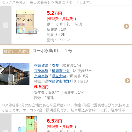
ボックスを備え、毎日の暮らしを快適にサポートします。
5.2
万
円
(管理費・共益費 -)
敷：1ヶ月｜礼：0ヶ月
所在階：1階
間取り：2K
面積：35.00㎡
コーポ永島ⅡL １号
賃貸｜一戸建て
横須賀線
「
衣笠
」駅 徒歩17分
京急本線
「
横須賀中央
」駅 徒歩33分
京急本線
「
県立大学
」駅 徒歩18分
神奈川県
横須賀市
佐野町
３丁目10
6.5
万円
築年数：築67年 ｜募集中：
1室
階数：1階建
バス停徒歩2分の好立地にある平屋戸建2DK。和室2部屋は畳表替え済で気持ちよ
く使えます。エアコン2台・照明器具付き。駐車場込み賃料6.5万円、駐車場不要
の場合は6万円です。
6.5
万
円
(管理費・共益費 -)
敷：1ヶ月｜礼：1ヶ月