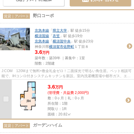
野口コーポ
賃貸｜アパート
京急本線
「
県立大学
」駅 徒歩15分
横須賀線
「
衣笠
」駅 徒歩19分
京急本線
「
横須賀中央
」駅 徒歩23分
神奈川県
横須賀市
佐野町
１丁目８
3.6
万円
築年数：築39年 ｜募集中：
1室
階数：2階建
J:COM 120Mまで無料×敷金礼金ゼロ！二面採光で明るい角住居。ペット相談可
能で、IHコンロ付きシステムキッチンを新設。室内洗濯機置場や都市ガス、エア
コン・雨戸も備えた暮らしやす...
3.6
万
円
(管理費・共益費 2,000円)
敷：0ヶ月｜礼：0ヶ月
所在階：1階
間取り：1R
面積：20.82㎡
ガーデンハイム
賃貸｜アパート