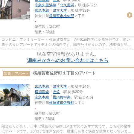
京急久里浜線
「
北久里浜
」駅 徒歩32分
京急本線
「
県立大学
」駅 徒歩33分
神奈川県
横須賀市
小矢部
２丁目
-
築年数：築20年
階数：2階建
コンビニ「ファミリーマート 横須賀衣笠店」が461m以内にある物件です。使い
勝手の良いアパートでイチオシの物件です。陽当たりが良いので、洗濯物も早く
乾きます。駅から徒歩8分の物...
現在空室情報がありません。
湘南みかさへのお問い合わせはこちら
横須賀市佐野町１丁目のアパート
賃貸｜アパート
京急本線
「
県立大学
」駅 徒歩14分
横須賀線
「
衣笠
」駅 徒歩20分
京急本線
「
横須賀中央
」駅 徒歩21分
神奈川県
横須賀市
佐野町
１丁目
-
築年数：築38年
階数：2階建
陽当たりが良く、日中は電気代が節約出来ますのでおすすめです。こちらの物件
はアパートです。1フロア2住戸なので、風通しも良く快適な環境となっていま