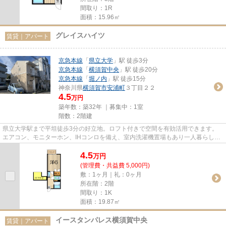
間取り：1R
面積：15.96㎡
グレイスハイツ
賃貸｜アパート
京急本線
「
県立大学
」駅 徒歩3分
京急本線
「
横須賀中央
」駅 徒歩20分
京急本線
「
堀ノ内
」駅 徒歩15分
神奈川県
横須賀市
安浦町
３丁目２２
4.5
万円
築年数：築32年 ｜募集中：
1室
階数：2階建
県立大学駅まで平坦徒歩3分の好立地。ロフト付きで空間を有効活用できます。
エアコン、モニターホン、IHコンロを備え、室内洗濯機置場もあり一人暮らしに
便利なお部屋です。
4.5
万
円
(管理費・共益費 5,000円)
敷：1ヶ月｜礼：0ヶ月
所在階：2階
間取り：1K
面積：19.87㎡
イースタンパレス横須賀中央
賃貸｜アパート