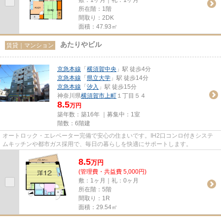
所在階：1階
間取り：2DK
面積：47.93㎡
あたりやビル
賃貸｜マンション
京急本線
「
横須賀中央
」駅 徒歩4分
京急本線
「
県立大学
」駅 徒歩14分
京急本線
「
汐入
」駅 徒歩15分
神奈川県
横須賀市
上町
１丁目５４
8.5
万円
築年数：築16年 ｜募集中：
1室
階数：6階建
オートロック・エレベーター完備で安心の住まいです。IH2口コンロ付きシステ
ムキッチンや都市ガス採用で、毎日の暮らしを快適にサポートします。
8.5
万
円
(管理費・共益費 5,000円)
敷：1ヶ月｜礼：0ヶ月
所在階：5階
間取り：1R
面積：29.54㎡