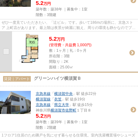
5.2
万円
築年数：築38年 ｜募集中：
1室
階数：3階建
ぜひ一度見ていただきたい、「辻ビル」です。歩いて186mの場所に、京急スト
ア 上町店があります。最上階は夜景が綺麗に観え、周りの環境も静かなのでプラ
イベートな時間を楽しみたい方...
5.2
万
円
(管理費・共益費 1,000円)
敷：1ヶ月｜礼：0ヶ月
所在階：3階
間取り：2K
面積：25.00㎡
グリーンハイツ横須賀Ｂ
賃貸｜アパート
京急本線
「
横須賀中央
」駅 徒歩22分
横須賀線
「
衣笠
」駅 徒歩19分
京急本線
「
県立大学
」駅 徒歩15分
神奈川県
横須賀市
佐野町
１丁目８
5.2
万円
築年数：築39年 ｜募集中：
1室
階数：2階建
1フロア1住居のため隣戸を気にせず暮らせる住環境。室内洗濯機置場やシューズ