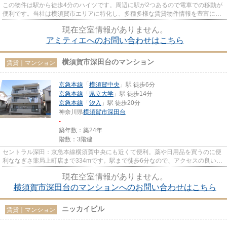
この物件は駅から徒歩4分のハイツです。周辺に駅が2つあるので電車での移動が
便利です。当社は横須賀市エリアに特化し、多種多様な賃貸物件情報を豊富に取
り扱っています。物件をお探...
現在空室情報がありません。
アミティエへのお問い合わせはこちら
横須賀市深田台のマンション
賃貸｜マンション
京急本線
「
横須賀中央
」駅 徒歩6分
京急本線
「
県立大学
」駅 徒歩14分
京急本線
「
汐入
」駅 徒歩20分
神奈川県
横須賀市
深田台
-
築年数：築24年
階数：3階建
セントラル深田：京急本線横須賀中央にも近くて便利。薬や日用品を買うのに便
利ななぎさ薬局上町店まで334mです。駅まで徒歩6分なので、アクセスの良い物
件です。2駅利用できる立地と...
現在空室情報がありません。
横須賀市深田台のマンションへのお問い合わせはこちら
ニッカイビル
賃貸｜マンション