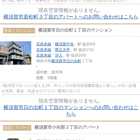
買い物に便利です！南東向き・2面採光で日当たり良好◎高台の立地なので、毎
日がちょっとしたトレーニング！...
現在空室情報がありません。
横須賀市若松町３丁目のアパートへのお問い合わせはこちら
横須賀市日の出町１丁目のマンション
賃貸｜マンション
京急本線
「
横須賀中央
」駅 徒歩8分
京急本線
「
県立大学
」駅 徒歩17分
京急本線
「
汐入
」駅 徒歩20分
神奈川県
横須賀市
日の出町
１丁目
-
築年数：築35年
階数：5階建
7帖洋室でゆったり使える1R。IHコンロや室内洗濯機置場など暮らしやすい設備
が充実。敷金・礼金ゼロでコスパ重視の方に◎
現在空室情報がありません。
横須賀市日の出町１丁目のマンションへのお問い合わせはこ
ちら
横須賀市小矢部２丁目のアパート
賃貸｜アパート