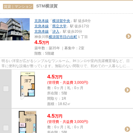
STM横須賀
賃貸｜マンション
京急本線
「
横須賀中央
」駅 徒歩8分
京急本線
「
県立大学
」駅 徒歩17分
京急本線
「
汐入
」駅 徒歩20分
神奈川県
横須賀市
日の出町
１丁目
4.5
万円
築年数：築35年 ｜募集中：
2室
階数：5階建
明るい洋室が広がるシンプルなワンルーム。IHコンロや室内洗濯機置場など、日
常に便利な設備が整っています。無駄のない間取りで、初めての一人暮らしにも
使いやすいお部屋です。
4.5
万
円
(管理費・共益費 3,000円)
敷：0ヶ月｜礼：0ヶ月
所在階：5階
間取り：1R
面積：18.62㎡
4.5
万
円
(管理費・共益費 3,000円)
敷：0ヶ月｜礼：0ヶ月
所在階：5階