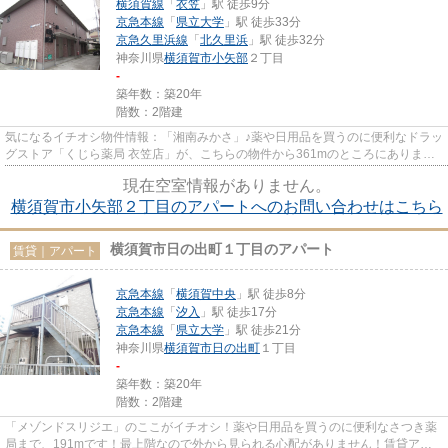
横須賀線
「
衣笠
」駅 徒歩9分
京急本線
「
県立大学
」駅 徒歩33分
京急久里浜線
「
北久里浜
」駅 徒歩32分
神奈川県
横須賀市
小矢部
２丁目
-
築年数：築20年
階数：2階建
気になるイチオシ物件情報：「湘南みかさ」♪薬や日用品を買うのに便利なドラッ
グストア「くじら薬局 衣笠店」が、こちらの物件から361mのところにあります♪
高いニーズのある、駅徒歩9...
現在空室情報がありません。
横須賀市小矢部２丁目のアパートへのお問い合わせはこちら
横須賀市日の出町１丁目のアパート
賃貸｜アパート
京急本線
「
横須賀中央
」駅 徒歩8分
京急本線
「
汐入
」駅 徒歩17分
京急本線
「
県立大学
」駅 徒歩21分
神奈川県
横須賀市
日の出町
１丁目
-
築年数：築20年
階数：2階建
「メゾンドスリジエ」のここがイチオシ！薬や日用品を買うのに便利なさつき薬
局まで、191mです！最上階なので外から見られる心配がありません！賃貸アパ