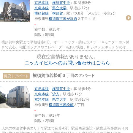
京急本線
「
横須賀中央
」駅 徒歩8分
京急本線
「
県立大学
」駅 徒歩12分
横須賀線
「
横須賀
」駅 バス8分 「米が浜」 停歩2分
神奈川県
横須賀市
米が浜通
２丁目４-５
-
築年数：築15年
階数：5階建
横須賀中央駅まで平坦徒歩8分。オートロック・防犯カメラ・TVモニターホン付
きで安心。宅配ボックスやエレベーターもあり快適。IHシステムキッチンのオー
ル電化マンションです。
現在空室情報がありません。
ニッカイビルへのお問い合わせはこちら
横須賀市若松町３丁目のアパート
賃貸｜アパート
京急本線
「
横須賀中央
」駅 徒歩4分
京急本線
「
汐入
」駅 徒歩17分
京急本線
「
県立大学
」駅 徒歩17分
神奈川県
横須賀市
若松町
３丁目
-
築年数：築17年
階数：2階建
人気の横須賀中央エリアで駅まで徒歩4分。駅前商業施設・飲食店等多数有りお