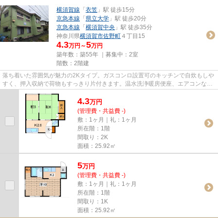
横須賀線
「
衣笠
」駅 徒歩15分
京急本線
「
県立大学
」駅 徒歩20分
京急本線
「
横須賀中央
」駅 徒歩35分
神奈川県
横須賀市
佐野町
４丁目15
4.3
5
万円～
万円
築年数：築55年 ｜募集中：
2室
階数：2階建
落ち着いた雰囲気が魅力の2Kタイプ。ガスコンロ設置可のキッチンで自炊もしや
すく、押入収納で荷物もすっきり片付きます。温水洗浄暖房便座、エアコンな
ど、快適に暮らせる設備も整っ...
4.3
万
円
(管理費・共益費 -)
敷：1ヶ月｜礼：1ヶ月
所在階：1階
間取り：2K
面積：25.92㎡
5
万
円
(管理費・共益費 -)
敷：1ヶ月｜礼：1ヶ月
所在階：1階
間取り：1K
面積：25.92㎡