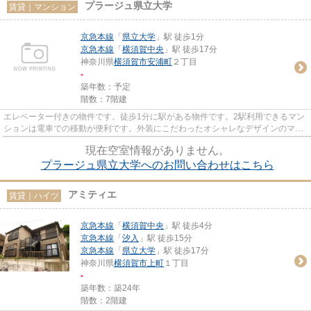
プラージュ県立大学
賃貸｜マンション
京急本線
「
県立大学
」駅 徒歩1分
京急本線
「
横須賀中央
」駅 徒歩17分
神奈川県
横須賀市
安浦町
２丁目
-
築年数：予定
階数：7階建
エレベーター付きの物件です。徒歩1分に駅がある物件です。2駅利用できるマン
ションは電車での移動が便利です。外装にこだわったオシャレなデザインのマン
ションです。当社スタッフが...
現在空室情報がありません。
プラージュ県立大学へのお問い合わせはこちら
アミティエ
賃貸｜ハイツ
京急本線
「
横須賀中央
」駅 徒歩4分
京急本線
「
汐入
」駅 徒歩15分
京急本線
「
県立大学
」駅 徒歩17分
神奈川県
横須賀市
上町
１丁目
-
築年数：築24年
階数：2階建