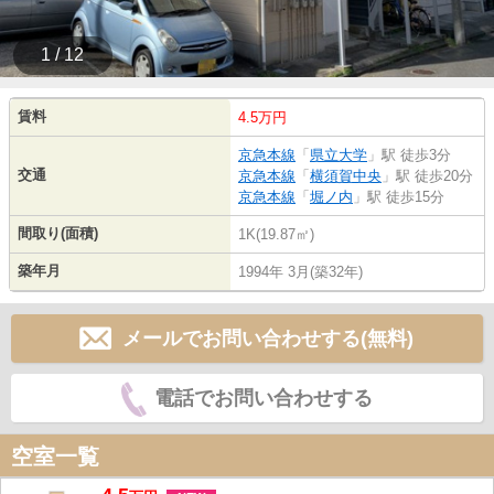
1 / 12
賃料
4.5万円
京急本線
「
県立大学
」駅 徒歩3分
交通
京急本線
「
横須賀中央
」駅 徒歩20分
京急本線
「
堀ノ内
」駅 徒歩15分
間取り(面積)
1K(19.87㎡)
築年月
1994年 3月(築32年)
メールでお問い合わせする(無料)
電話でお問い合わせする
空室一覧