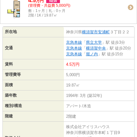
4.5
万
円
NEW
(管理費・共益費 5,000円)
敷：1ヶ月｜礼：0ヶ月
2階 / 1K / 19.87㎡
所在地
神奈川県
横須賀市
安浦町
３丁目２２
京急本線
「
県立大学
」駅 徒歩3分
交通
京急本線
「
横須賀中央
」駅 徒歩20分
京急本線
「
堀ノ内
」駅 徒歩15分
賃料
4.5万円
管理費等
5,000円
面積
19.87㎡
築年数
1994年 3月 (築32年)
種別/構造
アパート/木造
階建
2階建
株式会社アイリスハウス
神奈川県横須賀市本町１丁目9