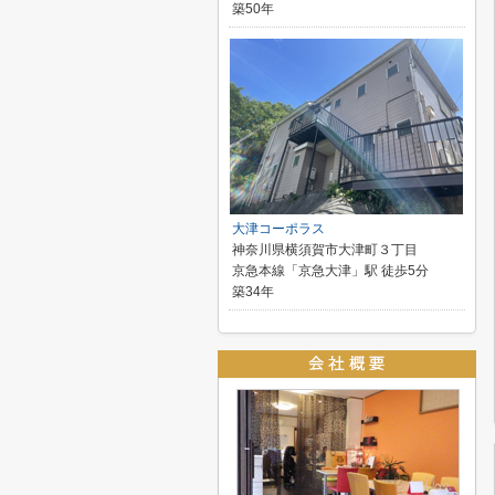
築50年
大津コーポラス
神奈川県横須賀市大津町３丁目
京急本線「京急大津」駅 徒歩5分
築34年