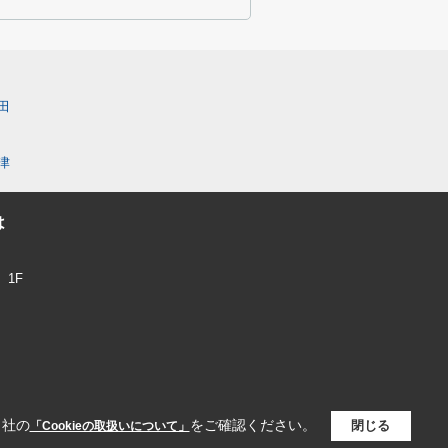
田
津
は
1F
当社の
をご確認ください。
閉じる
「Cookieの取扱いについて」