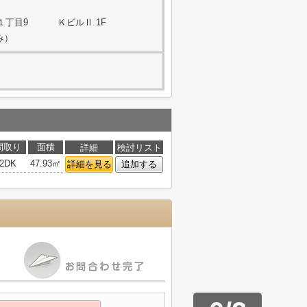
１丁目9 ＫビルⅡ 1F
み）
間取り
面積
詳細
検討リスト
2DK
47.93㎡
詳細を見る
追加する