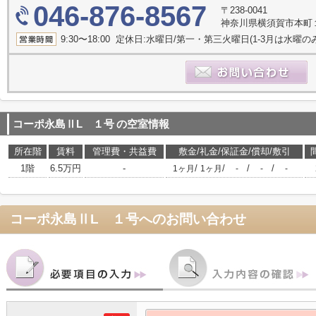
046-876-8567
〒238-0041
神奈川県横須賀市本町
9:30〜18:00 定休日:水曜日/第一・第三火曜日(1-3月は水曜の
コーポ永島ⅡL １号
の空室情報
所在階
賃料
管理費・共益費
敷金/礼金/保証金/償却/敷引
1階
6.5万円
-
/
/
/
/
1ヶ月
1ヶ月
-
-
-
コーポ永島ⅡL １号
へのお問い合わせ