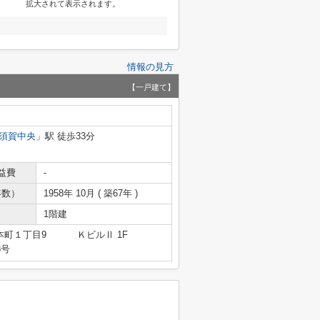
拡大されて表示されます。
情報の見方
【一戸建て】
須賀中央
」駅 徒歩33分
益費
-
年数）
1958年 10月 ( 築67年 )
1階建
本町１丁目9 ＫビルⅡ 1F
8号