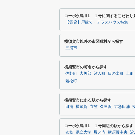
コーポ永島ⅡL １号に関するこだわり
【賃貸】戸建て・テラスハウス特集
横須賀市以外の市区町村から探す
三浦市
横須賀市の町名から探す
佐野町
大矢部
汐入町
日の出町
上町
若松町
横須賀市にある駅から探す
田浦
横須賀
衣笠
久里浜
京急田浦
コーポ永島ⅡL １号周辺の駅から探す
衣笠
県立大学
堀ノ内
横須賀中央
汐