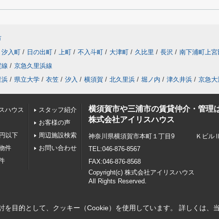
市
汐入町
/
日の出町
/
上町
/
不入斗町
/
大津町
/
久比里
/
長沢
/
南下浦町上宮
賀線
/
京急久里浜線
里浜
/
県立大学
/
衣笠
/
汐入
/
横須賀
/
北久里浜
/
堀ノ内
/
津久井浜
/
京急大
横須賀市や三浦市の賃貸仲介・管理
スハウス
スタッフ紹介
株式会社アイリスハウス
お客様の声
万円以下
周辺施設検索
神奈川県横須賀市本町１丁目9 ＫビルⅡ 
物件
お問い合わせ
TEL:046-876-8567
物件
FAX:046-876-8568
Copyright(c) 株式会社アイリスハウス
All Rights Reserved.
を目的として、クッキー（Cookie）を使用しています。
詳しくは、