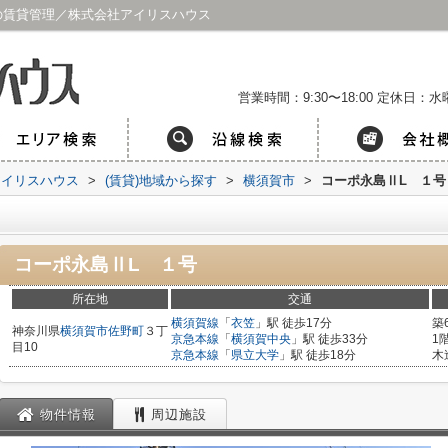
の賃貸管理／株式会社アイリスハウス
営業時間：9:30〜18:00
定休日：水曜
アイリスハウス
>
(賃貸)地域から探す
>
横須賀市
>
コーポ永島ⅡL １号
コーポ永島ⅡL １号
所在地
交通
横須賀線
「
衣笠
」駅 徒歩17分
築
神奈川県
横須賀市
佐野町
３丁
京急本線
「
横須賀中央
」駅 徒歩33分
1
目10
京急本線
「
県立大学
」駅 徒歩18分
木
物件情報
周辺施設