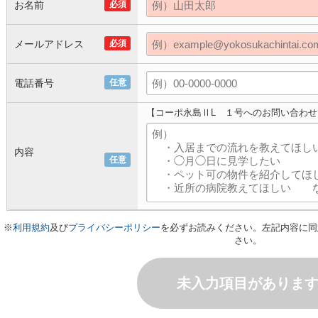
お名前
必須
メールアドレス
必須
電話番号
任意
【コーポ永島ⅡL １号へのお問い合わせ
内容
任意
※
利用規約
及び
プライバシーポリシー
を必ずお読みください。左記内容に同
さい。
未入力項目がありま