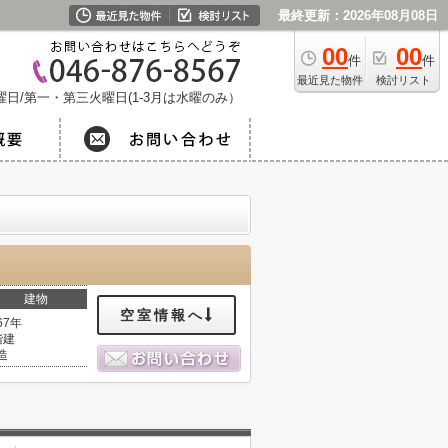
最終更新：2026年08月08日
00
00
件
件
最近見た物件
検討リスト
日/第一・第三火曜日(1-3月は水曜のみ）
建物
空室情報へ
67年
階建
造