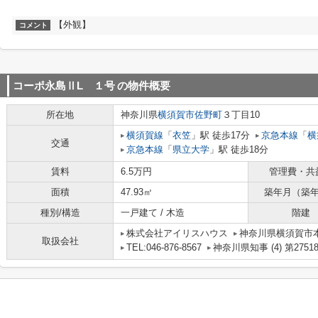
【外観】
コメント
コーポ永島ⅡL １号
の物件概要
所在地
神奈川県
横須賀市
佐野町
３丁目10
横須賀線
「
衣笠
」駅 徒歩17分
京急本線
「
横
交通
京急本線
「
県立大学
」駅 徒歩18分
賃料
6.5万円
管理費・共
面積
47.93㎡
築年月（築
種別/構造
一戸建て / 木造
階建
株式会社アイリスハウス
神奈川県横須賀市
取扱会社
TEL:046-876-8567
神奈川県知事 (4) 第2751