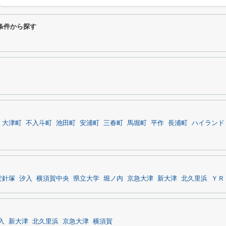
条件から探す
大津町
不入斗町
池田町
安浦町
三春町
馬堀町
平作
長浦町
ハイランド
安針塚
汐入
横須賀中央
県立大学
堀ノ内
京急大津
新大津
北久里浜
ＹＲ
入
新大津
北久里浜
京急大津
横須賀