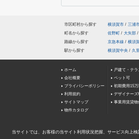
市区町村から探す
横須賀市
/
三浦
町名から探す
佐野町
/
大矢部
/
路線から探す
京急本線
/
横須
駅から探す
横須賀中央
/
久
ホーム
戸建て・テラ
会社概要
ペット可
プライバシーポリシー
初期費用15
利用規約
デザイナーズ
サイトマップ
事業用賃貸
物件カタログ
当サイトでは、お客様の当サイト利用状況把握、サービス向上検討