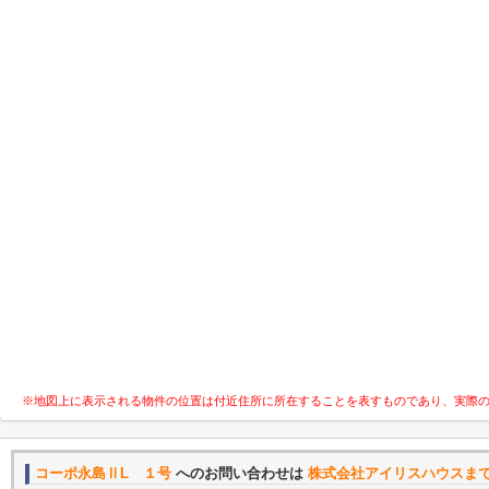
※地図上に表示される物件の位置は付近住所に所在することを表すものであり、実際
コーポ永島ⅡL １号
へのお問い合わせは
株式会社アイリスハウスま