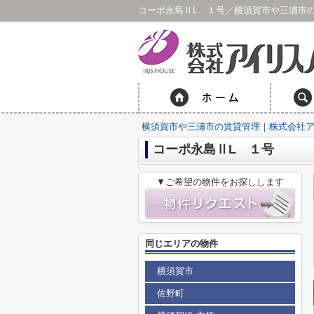
コーポ永島ⅡL １号／横須賀市や三浦市
横須賀市や三浦市の賃貸管理｜株式会社
コーポ永島ⅡL １号
▼ご希望の物件をお探しします
同じエリアの物件
横須賀市
佐野町