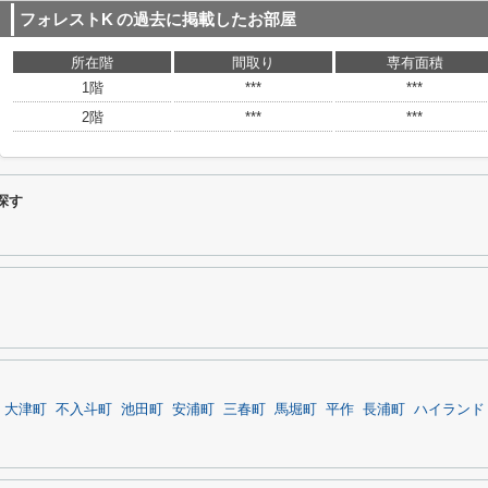
フォレストK
の過去に掲載したお部屋
所在階
間取り
専有面積
1階
***
***
2階
***
***
探す
大津町
不入斗町
池田町
安浦町
三春町
馬堀町
平作
長浦町
ハイランド