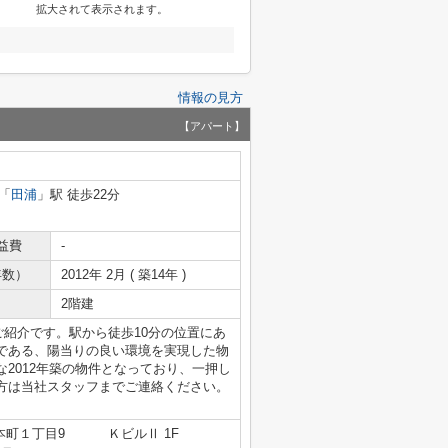
拡大されて表示されます。
情報の見方
【アパート】
「
田浦
」駅 徒歩22分
益費
-
年数）
2012年 2月 ( 築14年 )
2階建
紹介です。駅から徒歩10分の位置にあ
である、陽当りの良い環境を実現した物
2012年築の物件となっており、一押し
方は当社スタッフまでご連絡ください。
本町１丁目9 ＫビルⅡ 1F