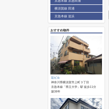
京急本線 京急田浦
横須賀線 田浦
京急本線 追浜
おすすめ物件
辻ビル
神奈川県横須賀市上町３丁目
京急本線「県立大学」駅 徒歩11分
築38年