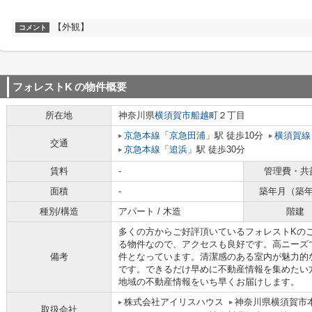
【外観】
コメント
フォレストK
の物件概要
所在地
神奈川県
横須賀市
船越町
２丁目
京急本線
「
京急田浦
」駅 徒歩10分
横須賀線
交通
京急本線
「
追浜
」駅 徒歩30分
賃料
-
管理費・共
面積
-
築年月（築
種別/構造
アパート / 木造
階建
多くの方からご好評頂いているフォレストKのご
る物件なので、アクセスも良好です。高ニーズ
備考
件となっています。清潔感のある室内が魅力的な
です。できるだけ早めに不動産情報を集めたい
地域の不動産情報をいち早くお届けします。
株式会社アイリスハウス
神奈川県横須賀市
取扱会社