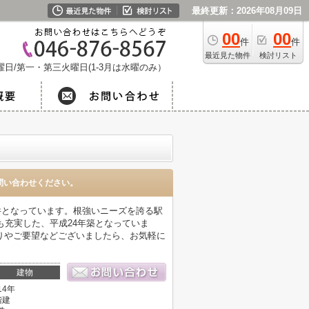
最終更新：2026年08月09日
00
00
件
件
最近見た物件
検討リスト
日/第一・第三火曜日(1-3月は水曜のみ）
問い合わせください。
件となっています。根強いニーズを誇る駅
も充実した、平成24年築となっていま
りやご要望などございましたら、お気軽に
建物
14年
階建