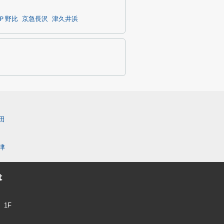
Ｐ野比
京急長沢
津久井浜
田
津
は
1F