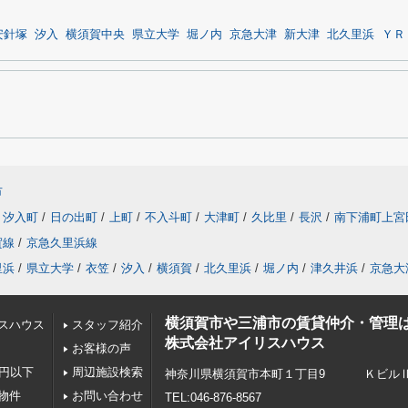
安針塚
汐入
横須賀中央
県立大学
堀ノ内
京急大津
新大津
北久里浜
ＹＲ
市
汐入町
/
日の出町
/
上町
/
不入斗町
/
大津町
/
久比里
/
長沢
/
南下浦町上宮
賀線
/
京急久里浜線
里浜
/
県立大学
/
衣笠
/
汐入
/
横須賀
/
北久里浜
/
堀ノ内
/
津久井浜
/
京急大
横須賀市や三浦市の賃貸仲介・管理
スハウス
スタッフ紹介
株式会社アイリスハウス
お客様の声
万円以下
周辺施設検索
神奈川県横須賀市本町１丁目9 ＫビルⅡ 
物件
お問い合わせ
TEL:046-876-8567