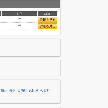
方位
詳細
***
詳細を見る
***
詳細を見る
野比
長沢
田浦町
久比里
公郷町