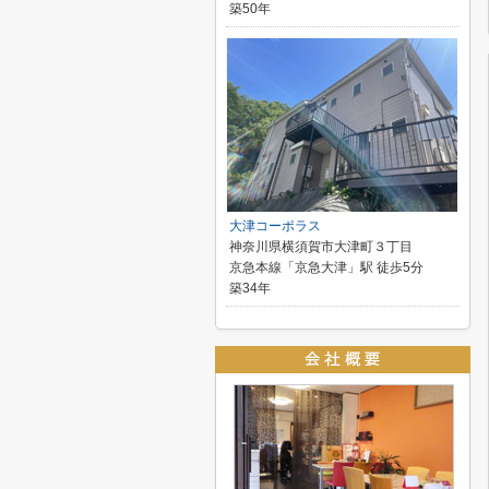
築50年
大津コーポラス
神奈川県横須賀市大津町３丁目
京急本線「京急大津」駅 徒歩5分
築34年