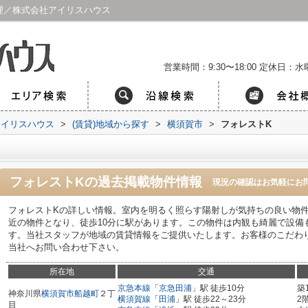
理／株式会社アイリスハウス
営業時間：9:30〜18:00
定休日：水曜
アイリスハウス
>
(賃貸)地域から探す
>
横須賀市
>
フォレストK
フォレストK
の過去掲載物件情報
現況の確認はお気軽にお
フォレストKの詳しい情報。室内を明るく照らす陽射しが気持ちの良い物
近の物件となり、徒歩10分に駅があります。この物件は内観も綺麗で設備
す。当社スタッフが地域の賃貸情報をご提供いたします。お客様のこだわ
当社へお問い合わせ下さい。
所在地
交通
京急本線
「
京急田浦
」駅 徒歩10分
築
神奈川県
横須賀市
船越町
２丁
横須賀線
「
田浦
」駅 徒歩22～23分
2
目