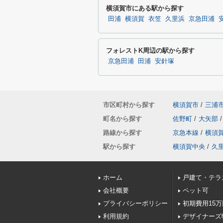
横須賀市にある駅から探す
田浦
横須賀
衣笠
久里浜
京急田浦
フォレストK周辺の駅から探す
京急田浦
田浦
安針塚
市区町村から探す
横須賀市
/
三浦
町名から探す
佐野町
/
大矢部
/
路線から探す
京急本線
/
横須
駅から探す
横須賀中央
/
久
ホーム
戸建て・テラ
会社概要
ペット可
プライバシーポリシー
初期費用15
利用規約
デザイナーズ