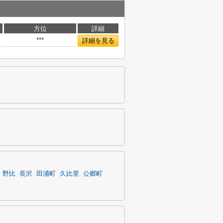
方位
詳細
***
詳細を見る
野比
長沢
田浦町
久比里
公郷町