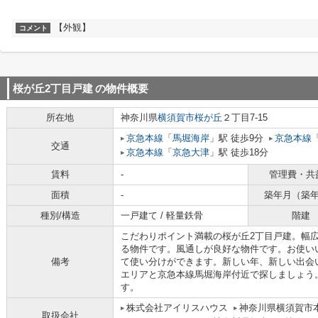
【外観】
コメント
桜が丘2丁目戸建
の物件概要
所在地
神奈川県
横須賀市
桜が丘
２丁目7-15
京急本線
「
馬堀海岸
」駅 徒歩9分
京急本線
交通
京急本線
「
京急大津
」駅 徒歩18分
賃料
-
管理費・共
面積
-
築年月（築
種別/構造
一戸建て / 軽量鉄骨
階建
こだわりポイント満載の桜が丘2丁目戸建。幅
る物件です。風通しが良好な物件です。お使い
備考
て使い分けができます。新しい年、新しい出会
エリアと京急本線馬堀海岸付近で探しましょう
す。
株式会社アイリスハウス
神奈川県横須賀市
取扱会社