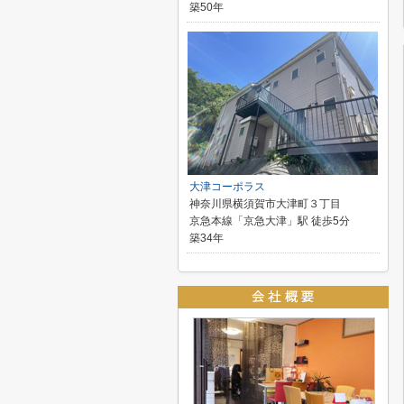
築50年
大津コーポラス
神奈川県横須賀市大津町３丁目
京急本線「京急大津」駅 徒歩5分
築34年