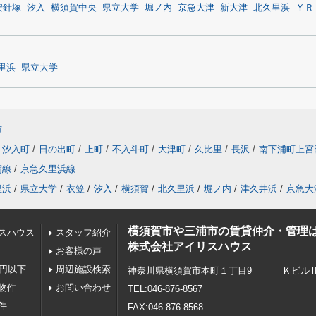
安針塚
汐入
横須賀中央
県立大学
堀ノ内
京急大津
新大津
北久里浜
ＹＲ
里浜
県立大学
市
汐入町
/
日の出町
/
上町
/
不入斗町
/
大津町
/
久比里
/
長沢
/
南下浦町上宮
賀線
/
京急久里浜線
里浜
/
県立大学
/
衣笠
/
汐入
/
横須賀
/
北久里浜
/
堀ノ内
/
津久井浜
/
京急大
横須賀市や三浦市の賃貸仲介・管理
スハウス
スタッフ紹介
株式会社アイリスハウス
お客様の声
万円以下
周辺施設検索
神奈川県横須賀市本町１丁目9 ＫビルⅡ 
物件
お問い合わせ
TEL:046-876-8567
物件
FAX:046-876-8568