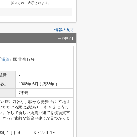
拡大されて表示されます。
情報の見方
【一戸建て】
「
浦賀
」駅 徒歩17分
益費
-
年数）
1988年 6月 ( 築38年 )
2階建
広い層に好評な、駅から徒歩9分に立地す
いただける駅は2駅あり、行き先に応じ
い。そして新しい賃貸戸建てを横須賀市
。きっと素敵な賃貸戸建てが見つかりま
本町１丁目9 ＫビルⅡ 1F