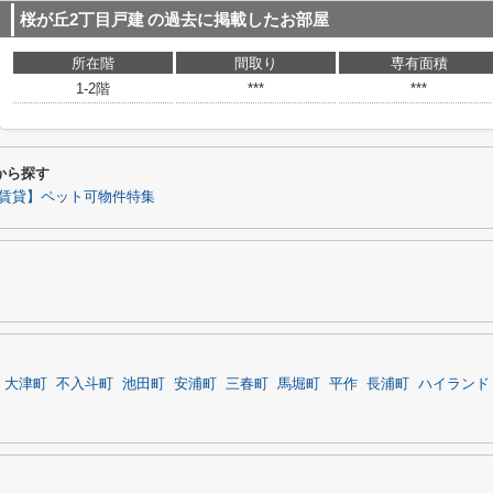
桜が丘2丁目戸建
の過去に掲載したお部屋
所在階
間取り
専有面積
1-2階
***
***
から探す
賃貸】ペット可物件特集
大津町
不入斗町
池田町
安浦町
三春町
馬堀町
平作
長浦町
ハイランド