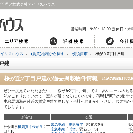
貸管理／株式会社アイリスハウス
営業時間：9:30〜18:00
定休日：水曜
アイリスハウス
>
(賃貸)地域から探す
>
横須賀市
>
桜が丘2丁目戸建
戸建
桜が丘2丁目戸建
の過去掲載物件情報
現況の確認はお気
ぜひ一度見ていただきたい、「桜が丘2丁目戸建」です。高いニーズのある
熱がこもりにくいので、室内が暑くなりにくいです。2駅利用可能な物件
本線馬堀海岸付近の賃貸戸建て探しなら当社へおまかせ下さい。お客様か
ております。
所在地
交通
京急本線
「
馬堀海岸
」駅 徒歩9分
築
神奈川県
横須賀市
桜が丘
２丁
京急本線
「
浦賀
」駅 徒歩17分
2
目7-15