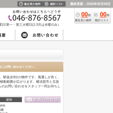
最終更新：2026年08月08日
00
00
件
件
最近見た物件
検討リスト
日/第一・第三火曜日(1-3月は水曜のみ）
軽にお問い合わせください。
、駅徒歩9分の物件です。風通しが良く、
で移動範囲が広がります。横須賀市と京急
らのお問い合わせをスタッフ一同お待ちし
建物
38年
階建