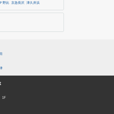
Ｐ野比
京急長沢
津久井浜
田
津
は
1F