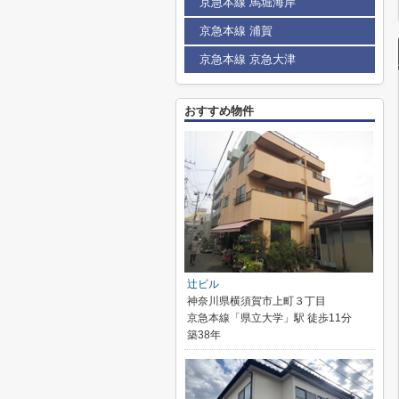
京急本線 馬堀海岸
京急本線 浦賀
京急本線 京急大津
おすすめ物件
辻ビル
神奈川県横須賀市上町３丁目
京急本線「県立大学」駅 徒歩11分
築38年