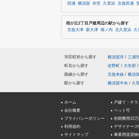
田浦
横須賀
衣笠
久里浜
京急田浦
桜が丘2丁目戸建周辺の駅から探す
京急大津
新大津
堀ノ内
北久里浜
久
市区町村から探す
横須賀市
/
三浦
町名から探す
佐野町
/
大矢部
/
路線から探す
京急本線
/
横須
駅から探す
横須賀中央
/
久
ホーム
戸建て・テラ
会社概要
ペット可
プライバシーポリシー
初期費用15
利用規約
デザイナーズ
サイトマップ
事業用賃貸