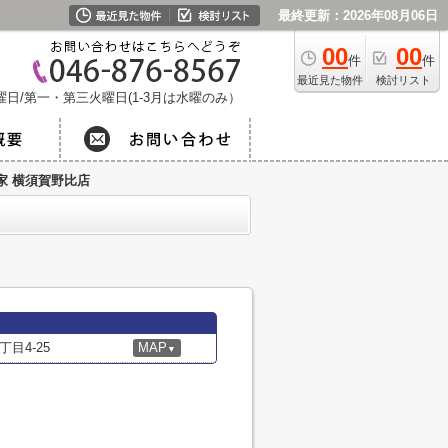
最終更新：2026年08月06日
00
00
件
件
最近見た物件
検討リスト
日/第一・第三火曜日(1-3月は水曜のみ）
家 横須賀野比店
目4-25
MAP
▼