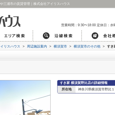
市や三浦市の賃貸管理｜株式会社アイリスハウス
営業時間：9:30〜18:00
定休日：水曜
アイリスハウス
>
周辺施設案内
>
横須賀市
>
横須賀市のその他
>
すき
すき家 横須賀野比店の詳細情報
所在地
神奈川県横須賀市野比１丁