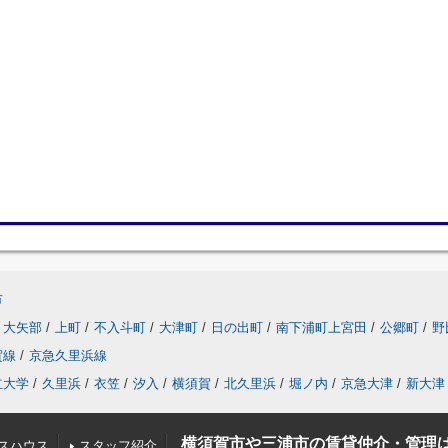
市
大矢部
/
上町
/
不入斗町
/
大津町
/
日の出町
/
南下浦町上宮田
/
公郷町
/
野
賀線
/
京急久里浜線
立大学
/
久里浜
/
衣笠
/
汐入
/
横須賀
/
北久里浜
/
堀ノ内
/
京急大津
/
新大津
横須賀市や三浦市の賃貸仲介・管理
スハウス
スタッフ紹介