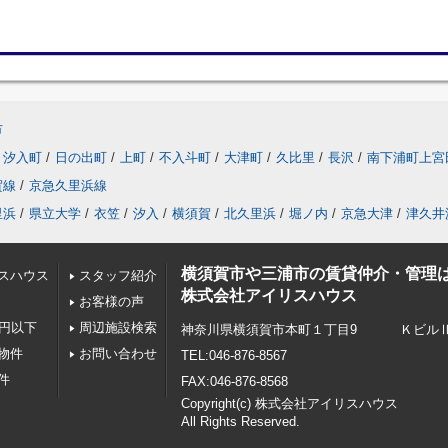
市
汐入町
/
日の出町
/
上町
/
不入斗町
/
大津町
/
久比里
/
長沢
/
南下浦町上宮
賀線
/
京急久里浜線
里浜
/
県立大学
/
衣笠
/
汐入
/
横須賀
/
北久里浜
/
堀ノ内
/
京急大津
/
津久井
横須賀市や三浦市の賃貸仲介・管理
スハウス
スタッフ紹介
株式会社アイリスハウス
お客様の声
万円以下
周辺施設検索
神奈川県横須賀市本町１丁目9 ＫビルⅡ 
物件
お問い合わせ
TEL:046-876-8567
物件
FAX:046-876-8568
Copyright(c) 株式会社アイリスハウス
All Rights Reserved.