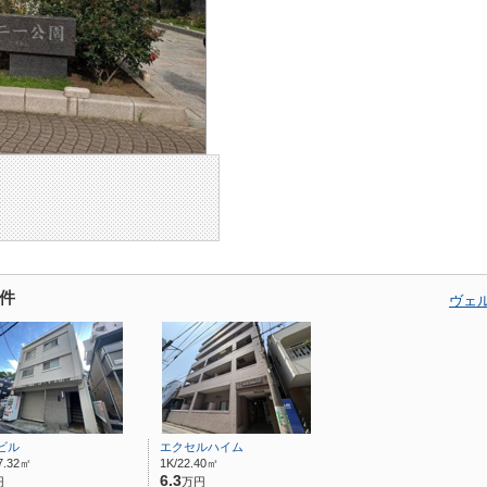
件
ヴェ
ビル
エクセルハイム
7.32㎡
1K/22.40㎡
6.3
円
万円