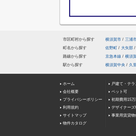
市区町村から探す
横須賀市
/
三浦
町名から探す
佐野町
/
大矢部
/
路線から探す
京急本線
/
横須
駅から探す
横須賀中央
/
久
ホーム
戸建て・テラ
会社概要
ペット可
プライバシーポリシー
初期費用15
利用規約
デザイナーズ
サイトマップ
事業用賃貸
物件カタログ