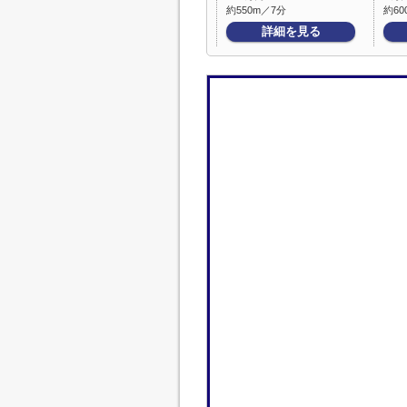
約550m／7分
約60
詳細を見る