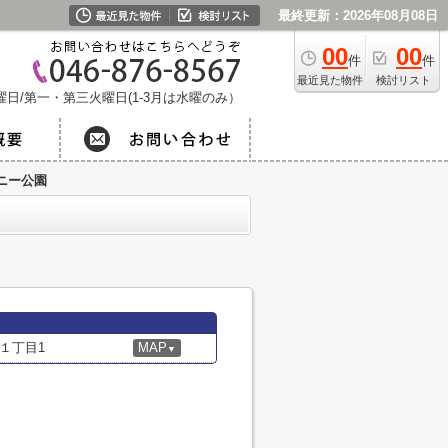
最終更新：2026年08月08日
00
00
件
件
最近見た物件
検討リスト
日/第一・第三火曜日(1-3月は水曜のみ）
ニー公園
１丁目1
MAP
▼