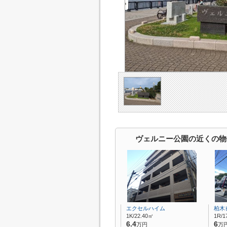
ヴェルニー公園の近くの物
エクセルハイム
柏木
1K/22.40㎡
1R/1
6.4
6
万円
万