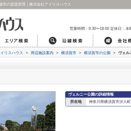
浦市の賃貸管理｜株式会社アイリスハウス
営業時間：9:30〜18:00
定休日：水曜
アイリスハウス
>
周辺施設案内
>
横須賀市
>
横須賀市の公園
>
ヴェル
ヴェルニー公園の詳細情報
所在地
神奈川県横須賀市汐入町