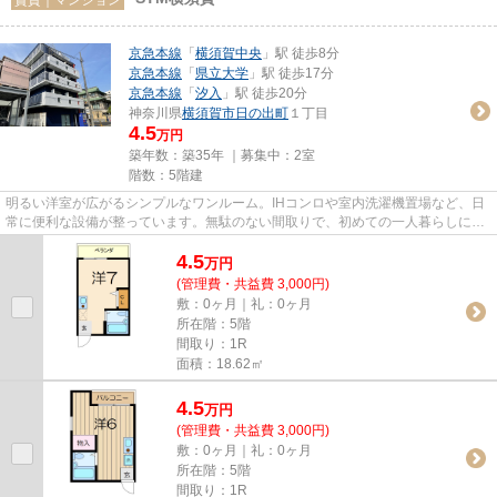
京急本線
「
横須賀中央
」駅 徒歩8分
京急本線
「
県立大学
」駅 徒歩17分
京急本線
「
汐入
」駅 徒歩20分
神奈川県
横須賀市
日の出町
１丁目
4.5
万円
築年数：築35年 ｜募集中：
2室
階数：5階建
明るい洋室が広がるシンプルなワンルーム。IHコンロや室内洗濯機置場など、日
常に便利な設備が整っています。無駄のない間取りで、初めての一人暮らしにも
使いやすいお部屋です。
4.5
万
円
(管理費・共益費 3,000円)
敷：0ヶ月｜礼：0ヶ月
所在階：5階
間取り：1R
面積：18.62㎡
4.5
万
円
(管理費・共益費 3,000円)
敷：0ヶ月｜礼：0ヶ月
所在階：5階
間取り：1R