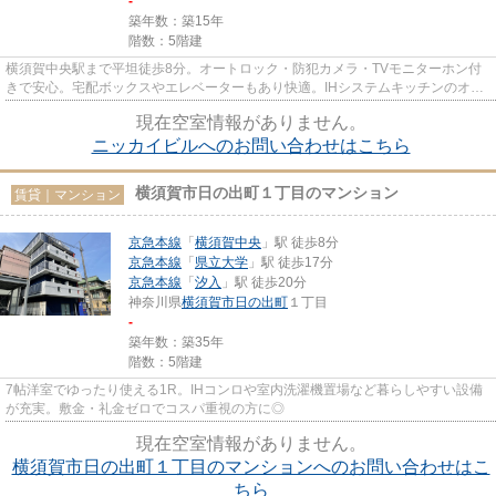
-
築年数：築15年
階数：5階建
横須賀中央駅まで平坦徒歩8分。オートロック・防犯カメラ・TVモニターホン付
きで安心。宅配ボックスやエレベーターもあり快適。IHシステムキッチンのオー
ル電化マンションです。
現在空室情報がありません。
ニッカイビルへのお問い合わせはこちら
横須賀市日の出町１丁目のマンション
賃貸｜マンション
京急本線
「
横須賀中央
」駅 徒歩8分
京急本線
「
県立大学
」駅 徒歩17分
京急本線
「
汐入
」駅 徒歩20分
神奈川県
横須賀市
日の出町
１丁目
-
築年数：築35年
階数：5階建
7帖洋室でゆったり使える1R。IHコンロや室内洗濯機置場など暮らしやすい設備
が充実。敷金・礼金ゼロでコスパ重視の方に◎
現在空室情報がありません。
横須賀市日の出町１丁目のマンションへのお問い合わせはこ
ちら