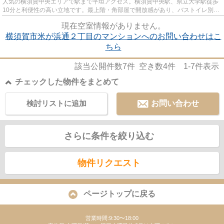
人気の横須賀中央エリアで駅まで平坦アクセス。横須賀中央駅、県立大学駅徒歩
10分と利便性の高い立地です。最上階・角部屋で開放感があり、バストイレ別や
追い焚き、オートロックなど...
現在空室情報がありません。
横須賀市米が浜通２丁目のマンションへのお問い合わせはこ
ちら
該当公開件数
7
件 空き数
4
件
1-7
件表示
チェックした物件をまとめて
検討リストに追加
お問い合わせ
さらに条件を絞り込む
物件リクエスト
ページトップに戻る
営業時間:9:30〜18:00