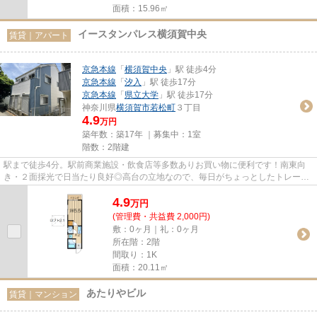
面積：15.96㎡
イースタンパレス横須賀中央
賃貸｜アパート
京急本線
「
横須賀中央
」駅 徒歩4分
京急本線
「
汐入
」駅 徒歩17分
京急本線
「
県立大学
」駅 徒歩17分
神奈川県
横須賀市
若松町
３丁目
4.9
万円
築年数：築17年 ｜募集中：
1室
階数：2階建
駅まで徒歩4分。駅前商業施設・飲食店等多数ありお買い物に便利です！南東向
き・２面採光で日当たり良好◎高台の立地なので、毎日がちょっとしたトレーニ
ング！健脚なあなたに♪健康志向...
4.9
万
円
(管理費・共益費 2,000円)
敷：0ヶ月｜礼：0ヶ月
所在階：2階
間取り：1K
面積：20.11㎡
あたりやビル
賃貸｜マンション