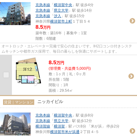
京急本線
「
横須賀中央
」駅 徒歩4分
京急本線
「
県立大学
」駅 徒歩14分
京急本線
「
汐入
」駅 徒歩15分
神奈川県
横須賀市
上町
１丁目５４
8.5
万円
築年数：築16年 ｜募集中：
1室
階数：6階建
オートロック・エレベーター完備で安心の住まいです。IH2口コンロ付きシステ
ムキッチンや都市ガス採用で、毎日の暮らしを快適にサポートします。
8.5
万
円
(管理費・共益費 5,000円)
敷：1ヶ月｜礼：0ヶ月
所在階：5階
間取り：1R
面積：29.54㎡
ニッカイビル
賃貸｜マンション
京急本線
「
横須賀中央
」駅 徒歩8分
京急本線
「
県立大学
」駅 徒歩12分
横須賀線
「
横須賀
」駅 バス8分 「米が浜」 停歩2分
神奈川県
横須賀市
米が浜通
２丁目４-５