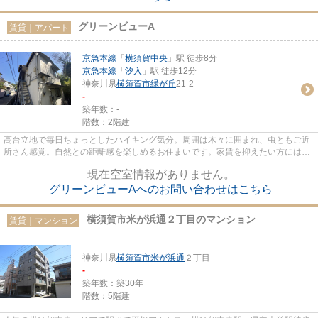
グリーンビューA
賃貸｜アパート
京急本線
「
横須賀中央
」駅 徒歩8分
京急本線
「
汐入
」駅 徒歩12分
神奈川県
横須賀市
緑が丘
21-2
-
築年数：-
階数：2階建
高台立地で毎日ちょっとしたハイキング気分。周囲は木々に囲まれ、虫ともご近
所さん感覚。自然との距離感を楽しめるお住まいです。家賃を抑えたい方には敷
金礼金ゼロも嬉しい条件です。
現在空室情報がありません。
グリーンビューAへのお問い合わせはこちら
横須賀市米が浜通２丁目のマンション
賃貸｜マンション
神奈川県
横須賀市
米が浜通
２丁目
-
築年数：築30年
階数：5階建