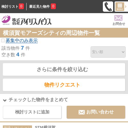
0
0
検討リスト
最近見た物件
お問合せ
横須賀モアーズシティの周辺物件一覧
募集中のみ表示
7
該当物件
件
4
空き数
件
さらに条件を絞り込む
物件リクエスト
チェックした物件をまとめて
検討リストに追加
お問い合わせ
STM横須賀
賃貸｜マンション