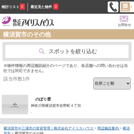
0
0
検討リスト
最近見た物件
お問合せ
横須賀市のその他
スポットを絞り込む
※物件情報の周辺施設紹介のページであり、各店舗への問い合わせは当
社では対応できません。
該当件数
1
件
のぼり雲
神奈川県横須賀市佐野町４丁目
-
横須賀市や三浦市の賃貸管理｜株式会社アイリスハウス
>
周辺施設案内
>
横須
賀市
>
横須賀市のその他