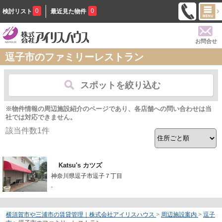
0
0
検討リスト
最近見た物件
お問合せ
逗子市のファミリーレストラン
スポットを絞り込む
※物件情報の周辺施設紹介のページであり、各店舗への問い合わせは当
社では対応できません。
該当件数
1
件
Katsu's カツズ
神奈川県逗子市逗子７丁目
-
横須賀市や三浦市の賃貸管理｜株式会社アイリスハウス
>
周辺施設案内
>
逗子