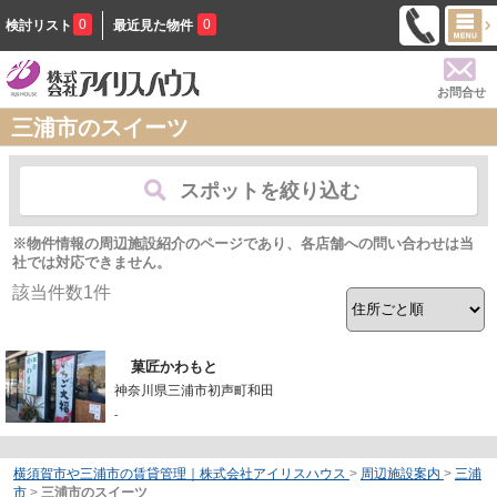
0
0
検討リスト
最近見た物件
お問合せ
三浦市のスイーツ
スポットを絞り込む
※物件情報の周辺施設紹介のページであり、各店舗への問い合わせは当
社では対応できません。
該当件数
1
件
菓匠かわもと
神奈川県三浦市初声町和田
-
横須賀市や三浦市の賃貸管理｜株式会社アイリスハウス
>
周辺施設案内
>
三浦
市
>
三浦市のスイーツ