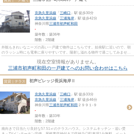
京急久里浜線
「
三崎口
」駅 徒歩30分
京急久里浜線
「
三浦海岸
」駅 徒歩42分
神奈川県
三浦市
初声町和田
-
築年数：築36年
階数：2階建
外観もきれいなニーズの高い一戸建て物件はこちらです。始発駅に近いので、朝
のラッシュ時にも電車に座りやすいです。陽射し溢れる物件で過ごしてみません
か。三浦市や京急久里浜線三...
現在空室情報がありません。
三浦市初声町和田の一戸建てへのお問い合わせはこちら
初声ビレッジ長浜海岸Ⅱ
賃貸｜テラス
京急久里浜線
「
三崎口
」駅 徒歩33分
京急久里浜線
「
三浦海岸
」駅 徒歩46分
神奈川県
三浦市
初声町和田
２９９１-９
-
築年数：築33年
階数：2階建
南向きで日当たり良好な57.51㎡のテラスハウス。システムキッチン・追い焚
き・TVインターホン完備。屋根裏収納付きで収納力◎駐車場1台無料、ペット相