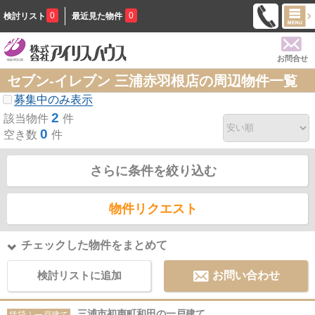
0
0
検討リスト
最近見た物件
お問合せ
セブン-イレブン 三浦赤羽根店の周辺物件一覧
募集中のみ表示
2
該当物件
件
0
空き数
件
さらに条件を絞り込む
物件リクエスト
チェックした物件をまとめて
検討リストに追加
お問い合わせ
三浦市初声町和田の一戸建て
賃貸｜一戸建て